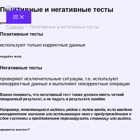
Перейти
Позитивные и негативные тесты​
к
содержимому
positive tests
Главная
Позитивные и негативные тесты
Позитивные тесты
используют только корректные данные
negative tests
Негативные тесты
проверяют исключительные ситуации, т.е. используют
некорректные данные и выполняют некорректные операции
Важно понимать, что негативный тест также должен иметь четкий
ожидаемый результат, а не падать в результате ошибки.
Например
, появляющаяся надпись рядом с полем ввода, если введено
некорректное значение или всплывающее окно с предупреждением о
сбое системы и предложением перезагрузить страницу или выйти.
нравится контент?